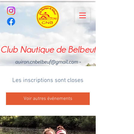
Club Nautique de Belbeuf
aviron.cnbelbeuf@gmail.com
-
02.35.02.03.33 - 06.22.49
.43.49
Les inscriptions sont closes
Voir autres événements