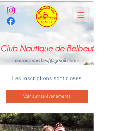
Club Nautique de Belbeuf
aviron.cnbelbeuf@gmail.com
-
02.35.02.03.33 - 06.22.49
.43.49
Les inscriptions sont closes
Voir autres événements