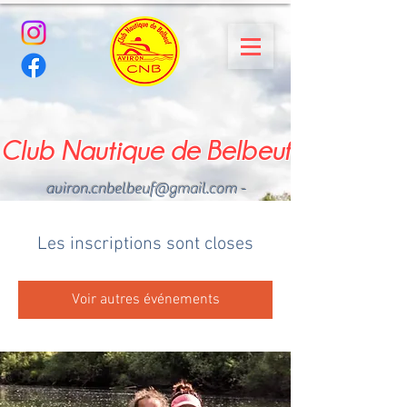
Club Nautique de Belbeuf
aviron.cnbelbeuf@gmail.com
-
02.35.02.03.33 - 06.22.49
.43.49
Les inscriptions sont closes
Voir autres événements