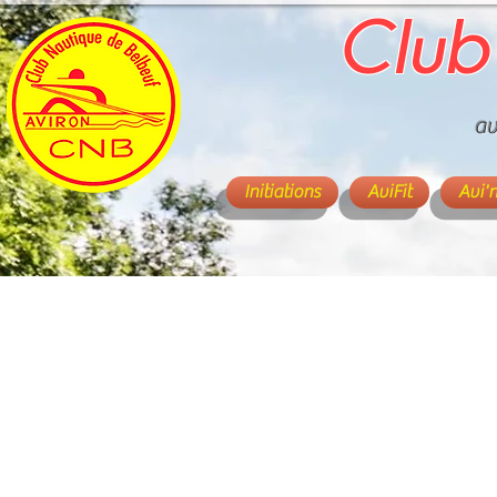
Club
av
Initiations
AviFit
Avi'