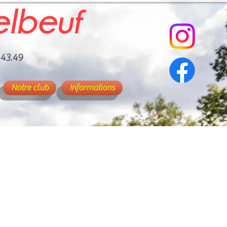
elbeuf
.43.49
Notre club
Informations