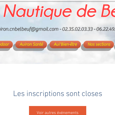
 Nautique de B
iron.cnbelbeuf@gmail.com
- 02.35.02.03.33 - 06.22.49
ndoor
Aviron Santé
Avi'Bien-être
Nos sections
Les inscriptions sont closes
Voir autres événements