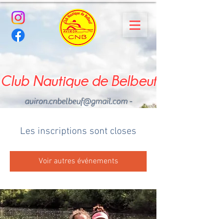
Club Nautique de Belbeuf
aviron.cnbelbeuf@gmail.com
-
02.35.02.03.33 - 06.22.49
.43.49
Les inscriptions sont closes
Voir autres événements