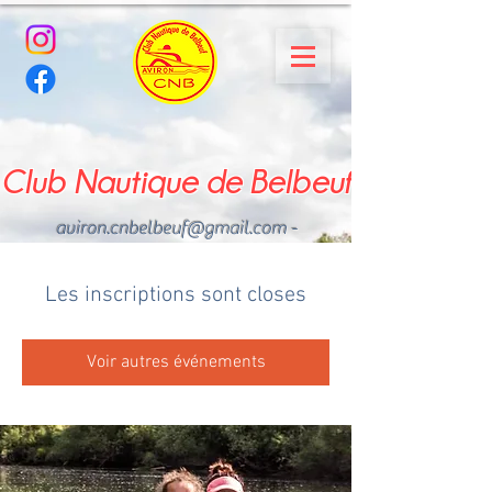
Club Nautique de Belbeuf
aviron.cnbelbeuf@gmail.com
-
02.35.02.03.33 - 06.22.49
.43.49
Les inscriptions sont closes
Voir autres événements