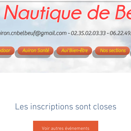
 Nautique de B
iron.cnbelbeuf@gmail.com
- 02.35.02.03.33 - 06.22.49
ndoor
Aviron Santé
Avi'Bien-être
Nos sections
Les inscriptions sont closes
Voir autres événements