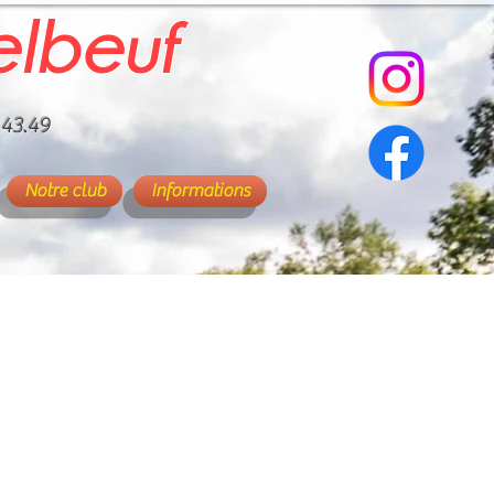
elbeuf
.43.49
Notre club
Informations