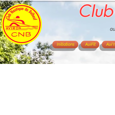
Club
av
Initiations
AviFit
Avi'