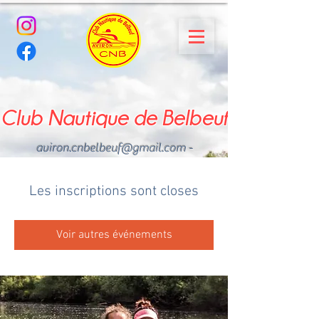
Club Nautique de Belbeuf
aviron.cnbelbeuf@gmail.com
-
02.35.02.03.33 - 06.22.49
.43.49
Les inscriptions sont closes
Voir autres événements