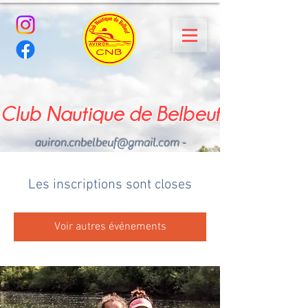
Club Nautique de Belbeuf
aviron.cnbelbeuf@gmail.com
-
02.35.02.03.33 - 06.22.49
.43.49
Les inscriptions sont closes
Voir autres événements