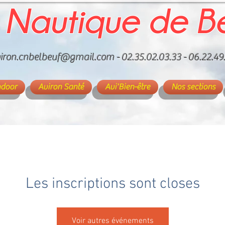
 Nautique de B
iron.cnbelbeuf@gmail.com
- 02.35.02.03.33 - 06.22.49
ndoor
Aviron Santé
Avi'Bien-être
Nos sections
Les inscriptions sont closes
Voir autres événements