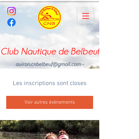
Club Nautique de Belbeuf
aviron.cnbelbeuf@gmail.com
-
02.35.02.03.33 - 06.22.49
.43.49
Les inscriptions sont closes
Voir autres événements