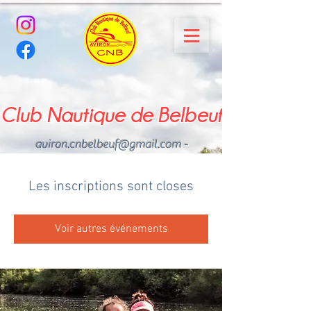
Club Nautique de Belbeuf
aviron.cnbelbeuf@gmail.com
-
02.35.02.03.33 - 06.22.49
.43.49
Les inscriptions sont closes
Voir autres événements