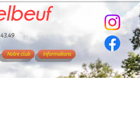
elbeuf
.43.49
Notre club
Informations