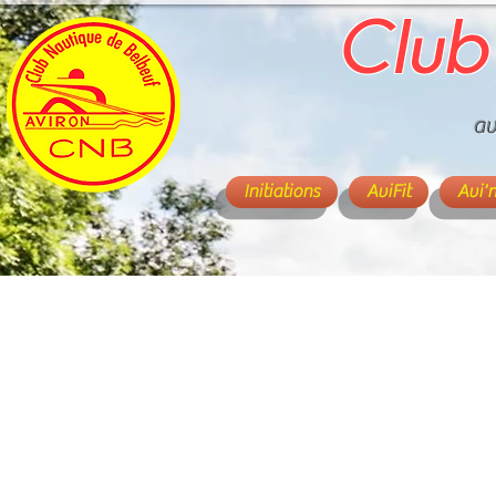
Club
av
Initiations
AviFit
Avi'