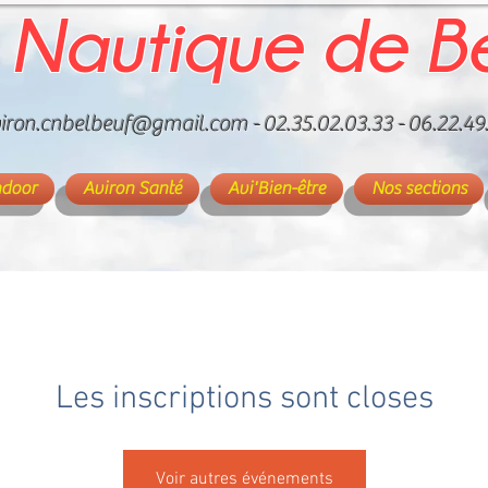
 Nautique de B
iron.cnbelbeuf@gmail.com
- 02.35.02.03.33 - 06.22.49
ndoor
Aviron Santé
Avi'Bien-être
Nos sections
Les inscriptions sont closes
Voir autres événements