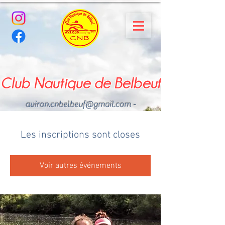
Club Nautique de Belbeuf
aviron.cnbelbeuf@gmail.com
-
02.35.02.03.33 - 06.22.49
.43.49
Les inscriptions sont closes
Voir autres événements