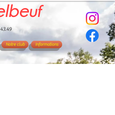
elbeuf
.43.49
Notre club
Informations