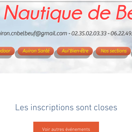
 Nautique de B
iron.cnbelbeuf@gmail.com
- 02.35.02.03.33 - 06.22.49
ndoor
Aviron Santé
Avi'Bien-être
Nos sections
Les inscriptions sont closes
Voir autres événements