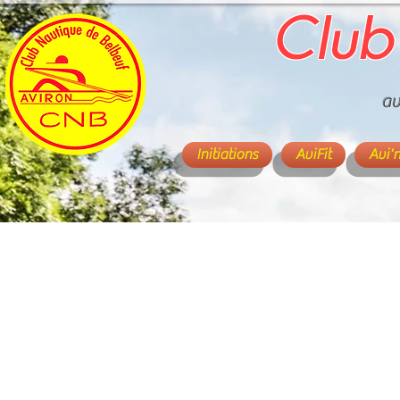
Club
av
Initiations
AviFit
Avi'