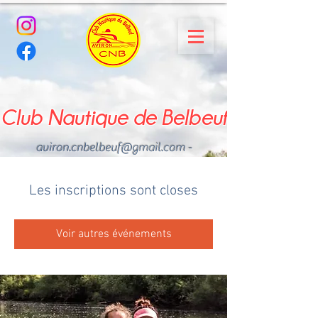
Club Nautique de Belbeuf
aviron.cnbelbeuf@gmail.com
-
02.35.02.03.33 - 06.22.49
.43.49
Les inscriptions sont closes
Voir autres événements