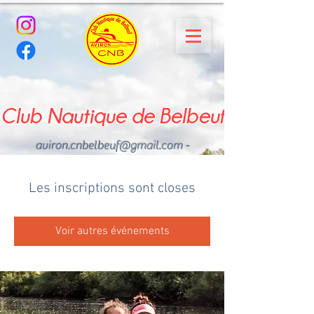
Club Nautique de Belbeuf
aviron.cnbelbeuf@gmail.com
-
02.35.02.03.33 - 06.22.49
.43.49
Les inscriptions sont closes
Voir autres événements