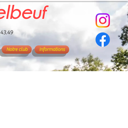
elbeuf
.43.49
Notre club
Informations