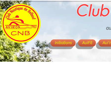
Club
av
Initiations
AviFit
Avi'