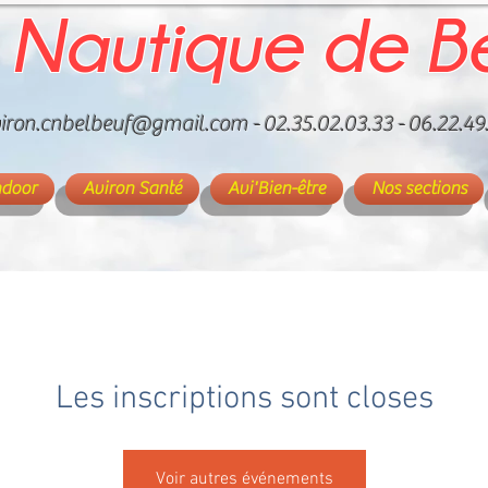
 Nautique de B
iron.cnbelbeuf@gmail.com
- 02.35.02.03.33 - 06.22.49
ndoor
Aviron Santé
Avi'Bien-être
Nos sections
Les inscriptions sont closes
Voir autres événements