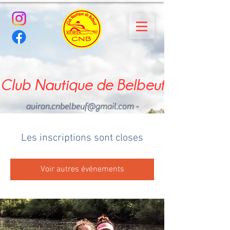
Club Nautique de Belbeuf
aviron.cnbelbeuf@gmail.com
-
02.35.02.03.33 - 06.22.49
.43.49
Les inscriptions sont closes
Voir autres événements