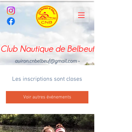
Club Nautique de Belbeuf
aviron.cnbelbeuf@gmail.com
-
02.35.02.03.33 - 06.22.49
.43.49
Les inscriptions sont closes
Voir autres événements