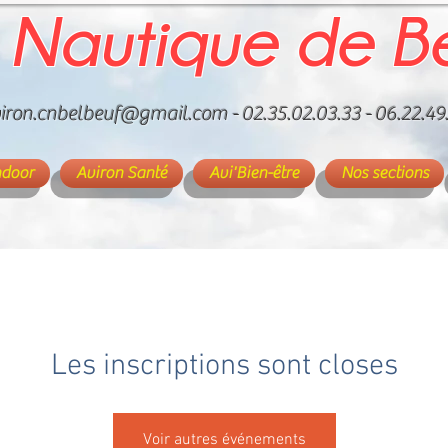
 Nautique de B
iron.cnbelbeuf@gmail.com
- 02.35.02.03.33 - 06.22.49
ndoor
Aviron Santé
Avi'Bien-être
Nos sections
Les inscriptions sont closes
Voir autres événements