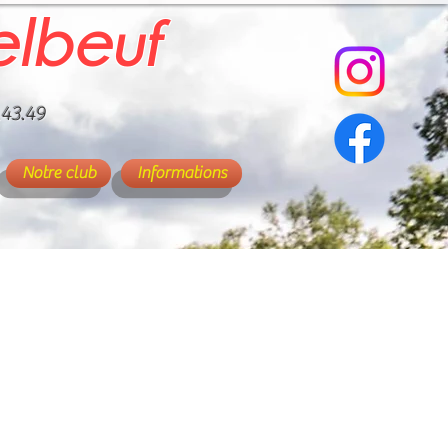
elbeuf
.43.49
Notre club
Informations