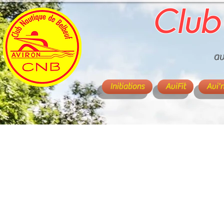
Club
av
Initiations
AviFit
Avi'