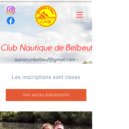
Club Nautique de Belbeuf
aviron.cnbelbeuf@gmail.com
-
02.35.02.03.33 - 06.22.49
.43.49
Les inscriptions sont closes
Voir autres événements