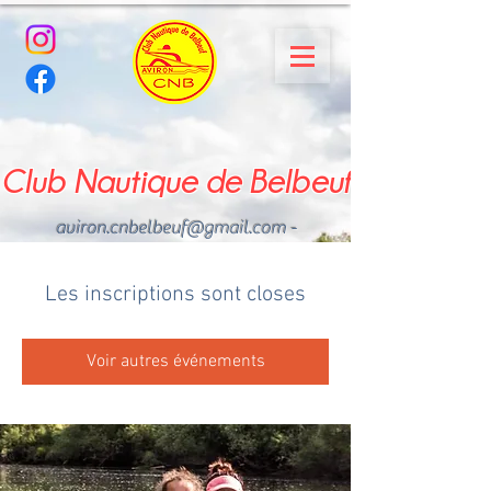
Club Nautique de Belbeuf
aviron.cnbelbeuf@gmail.com
-
02.35.02.03.33 - 06.22.49
.43.49
Les inscriptions sont closes
Voir autres événements