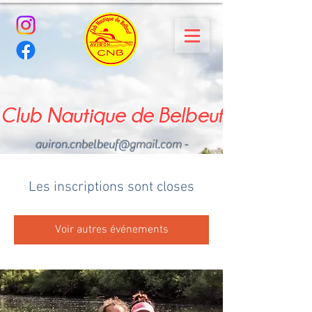
Club Nautique de Belbeuf
aviron.cnbelbeuf@gmail.com
-
02.35.02.03.33 - 06.22.49
.43.49
Les inscriptions sont closes
Voir autres événements