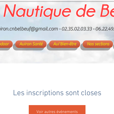
 Nautique de B
iron.cnbelbeuf@gmail.com
- 02.35.02.03.33 - 06.22.49
ndoor
Aviron Santé
Avi'Bien-être
Nos sections
Les inscriptions sont closes
Voir autres événements