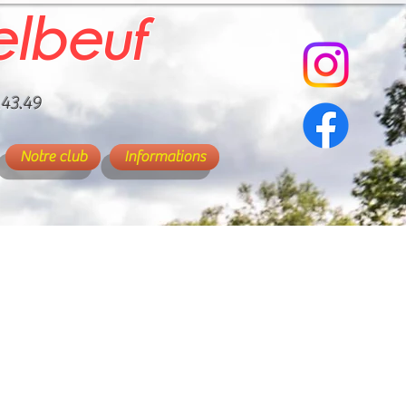
elbeuf
.43.49
Notre club
Informations