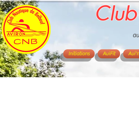
Club
av
Initiations
AviFit
Avi'