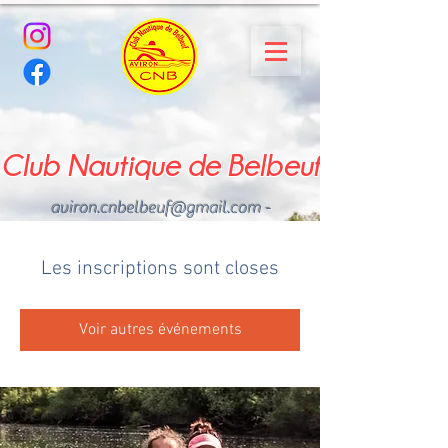
Club Nautique de Belbeuf
aviron.cnbelbeuf@gmail.com
-
02.35.02.03.33 - 06.22.49
.43.49
Les inscriptions sont closes
Voir autres événements