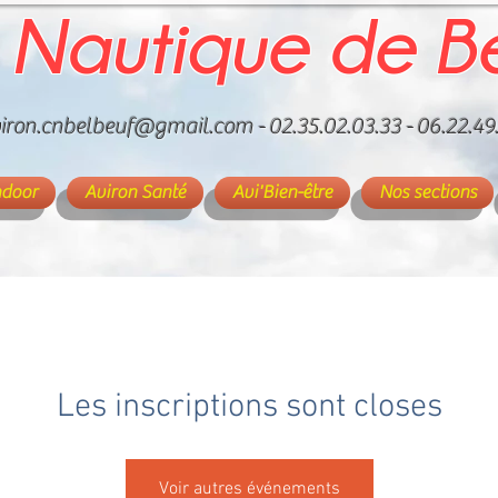
 Nautique de B
iron.cnbelbeuf@gmail.com
- 02.35.02.03.33 - 06.22.49
ndoor
Aviron Santé
Avi'Bien-être
Nos sections
Les inscriptions sont closes
Voir autres événements