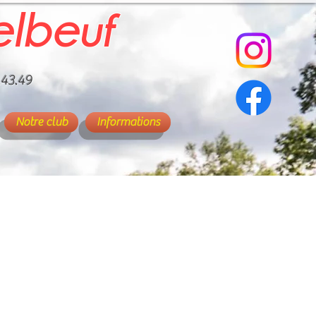
elbeuf
.43.49
Notre club
Informations