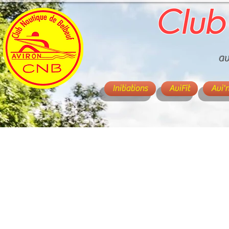
Club
av
Initiations
AviFit
Avi'