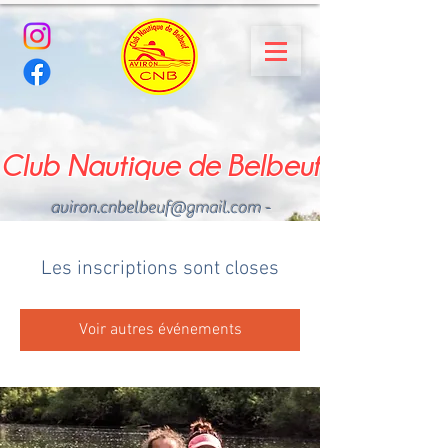
Club Nautique de Belbeuf
aviron.cnbelbeuf@gmail.com
-
02.35.02.03.33 - 06.22.49
.43.49
Les inscriptions sont closes
Voir autres événements