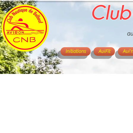
Club
av
Initiations
AviFit
Avi'