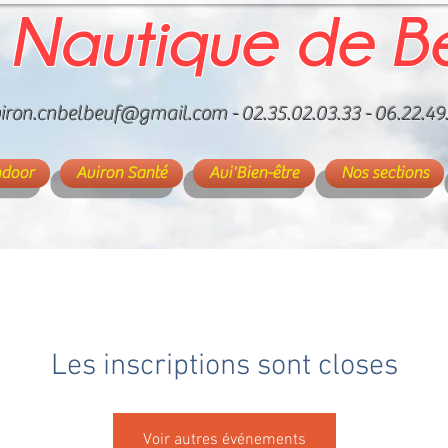
 Nautique de B
iron.cnbelbeuf@gmail.com
- 02.35.02.03.33 - 06.22.49
ndoor
Aviron Santé
Avi'Bien-être
Nos sections
Les inscriptions sont closes
Voir autres événements