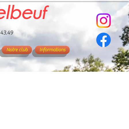
elbeuf
.43.49
Notre club
Informations