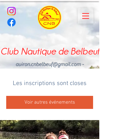
Club Nautique de Belbeuf
aviron.cnbelbeuf@gmail.com
-
02.35.02.03.33 - 06.22.49
.43.49
Les inscriptions sont closes
Voir autres événements