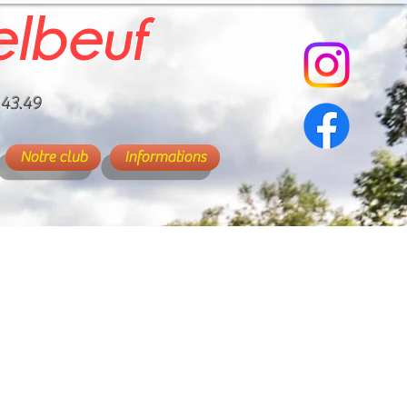
elbeuf
.43.49
Notre club
Informations