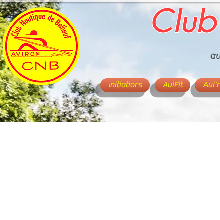
Club
av
Initiations
AviFit
Avi'