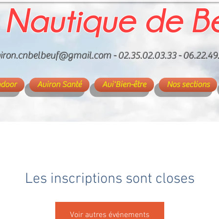
 Nautique de B
iron.cnbelbeuf@gmail.com
- 02.35.02.03.33 - 06.22.49
ndoor
Aviron Santé
Avi'Bien-être
Nos sections
Les inscriptions sont closes
Voir autres événements