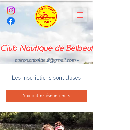
Club Nautique de Belbeuf
aviron.cnbelbeuf@gmail.com
-
02.35.02.03.33 - 06.22.49
.43.49
Les inscriptions sont closes
Voir autres événements