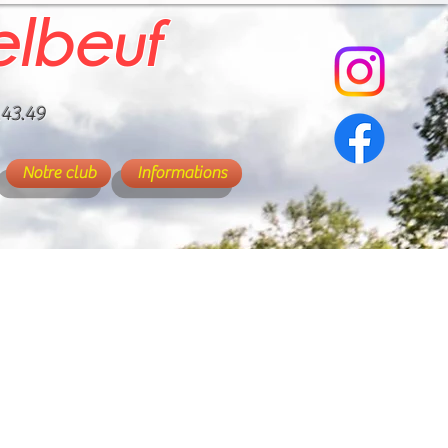
elbeuf
.43.49
Notre club
Informations