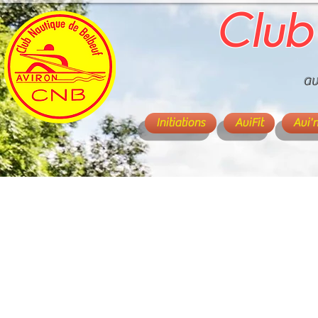
Club
av
Initiations
AviFit
Avi'