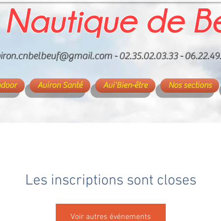
 Nautique de B
iron.cnbelbeuf@gmail.com
- 02.35.02.03.33 - 06.22.49
ndoor
Aviron Santé
Avi'Bien-être
Nos sections
Les inscriptions sont closes
Voir autres événements