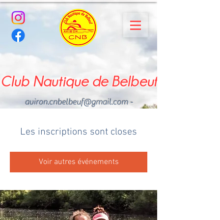
Club Nautique de Belbeuf
aviron.cnbelbeuf@gmail.com
-
02.35.02.03.33 - 06.22.49
.43.49
Les inscriptions sont closes
Voir autres événements