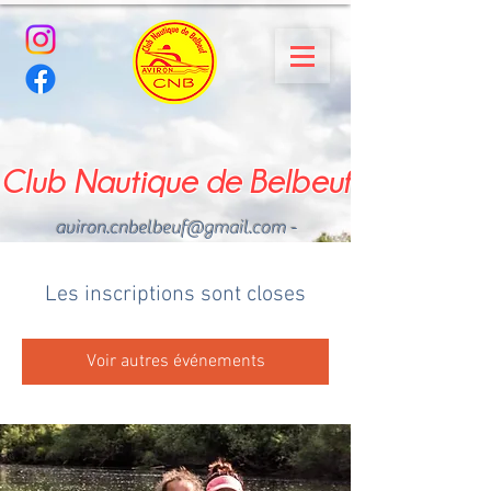
Club Nautique de Belbeuf
aviron.cnbelbeuf@gmail.com
-
02.35.02.03.33 - 06.22.49
.43.49
Les inscriptions sont closes
Voir autres événements