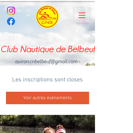
Club Nautique de Belbeuf
aviron.cnbelbeuf@gmail.com
-
02.35.02.03.33 - 06.22.49
.43.49
Les inscriptions sont closes
Voir autres événements