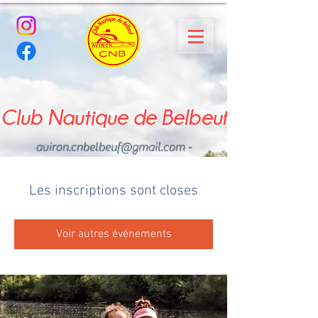
Club Nautique de Belbeuf
aviron.cnbelbeuf@gmail.com
-
02.35.02.03.33 - 06.22.49
.43.49
Les inscriptions sont closes
Voir autres événements