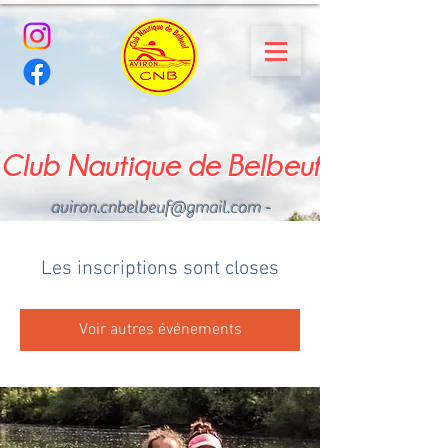
Club Nautique de Belbeuf
aviron.cnbelbeuf@gmail.com
-
02.35.02.03.33 - 06.22.49
.43.49
Les inscriptions sont closes
Voir autres événements