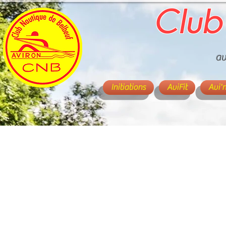
Club
av
Initiations
AviFit
Avi'