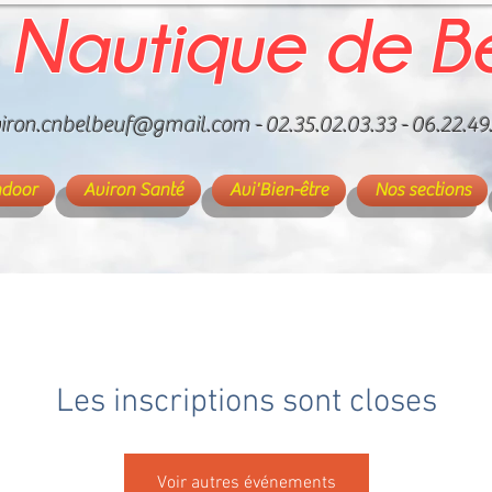
 Nautique de B
iron.cnbelbeuf@gmail.com
- 02.35.02.03.33 - 06.22.49
ndoor
Aviron Santé
Avi'Bien-être
Nos sections
Les inscriptions sont closes
Voir autres événements