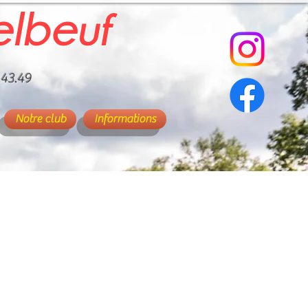
elbeuf
.43.49
Notre club
Informations