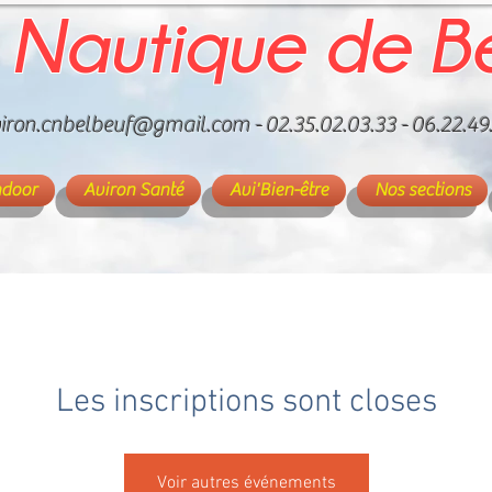
 Nautique de B
iron.cnbelbeuf@gmail.com
- 02.35.02.03.33 - 06.22.49
ndoor
Aviron Santé
Avi'Bien-être
Nos sections
Les inscriptions sont closes
Voir autres événements