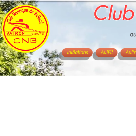
Club
av
Initiations
AviFit
Avi'