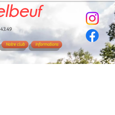
elbeuf
.43.49
Notre club
Informations