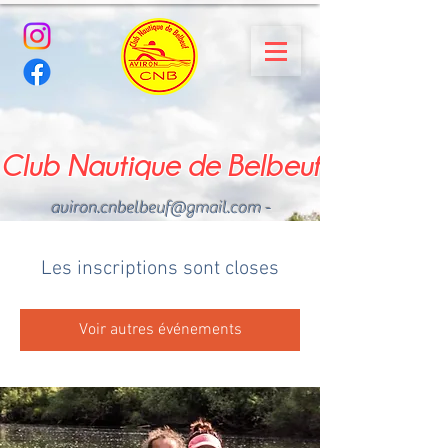
Club Nautique de Belbeuf
aviron.cnbelbeuf@gmail.com
-
02.35.02.03.33 - 06.22.49
.43.49
Les inscriptions sont closes
Voir autres événements