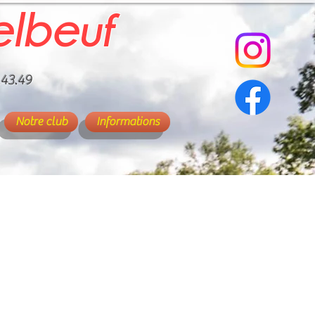
elbeuf
.43.49
Notre club
Informations