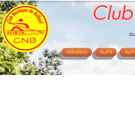
Club
av
Initiations
AviFit
Avi'