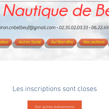
 Nautique de B
iron.cnbelbeuf@gmail.com
- 02.35.02.03.33 - 06.22.49
ndoor
Aviron Santé
Avi'Bien-être
Nos sections
Les inscriptions sont closes
Voir autres événements