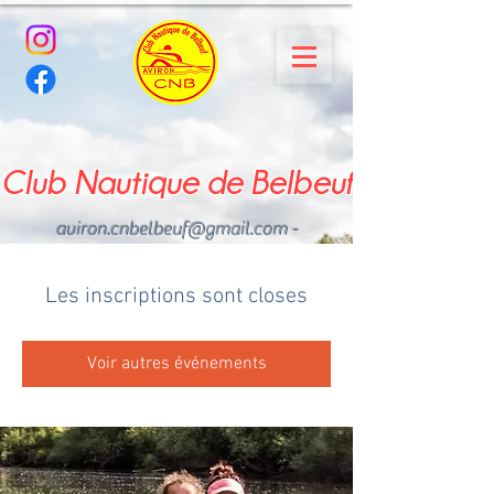
Club Nautique de Belbeuf
aviron.cnbelbeuf@gmail.com
-
02.35.02.03.33 - 06.22.49
.43.49
Les inscriptions sont closes
Voir autres événements