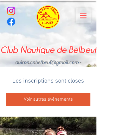
Club Nautique de Belbeuf
aviron.cnbelbeuf@gmail.com
-
02.35.02.03.33 - 06.22.49
.43.49
Les inscriptions sont closes
Voir autres événements