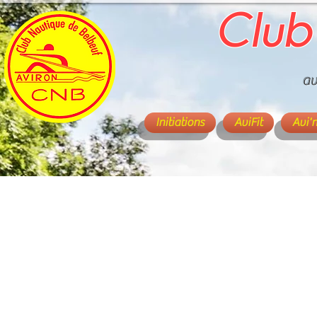
Club
av
Initiations
AviFit
Avi'