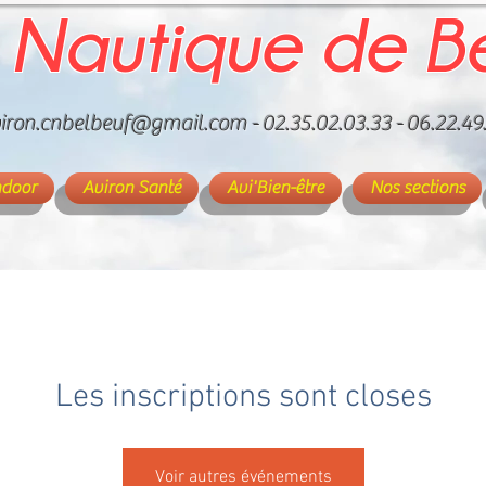
 Nautique de B
iron.cnbelbeuf@gmail.com
- 02.35.02.03.33 - 06.22.49
ndoor
Aviron Santé
Avi'Bien-être
Nos sections
Les inscriptions sont closes
Voir autres événements