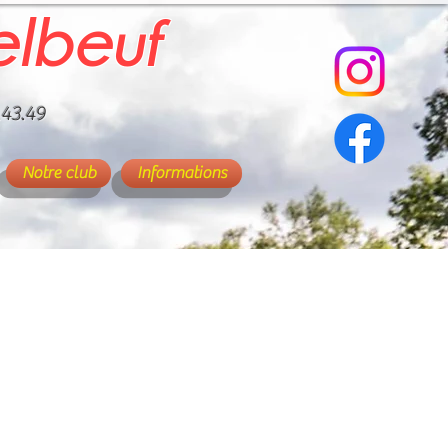
elbeuf
.43.49
Notre club
Informations