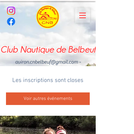
Club Nautique de Belbeuf
aviron.cnbelbeuf@gmail.com
-
02.35.02.03.33 - 06.22.49
.43.49
Les inscriptions sont closes
Voir autres événements