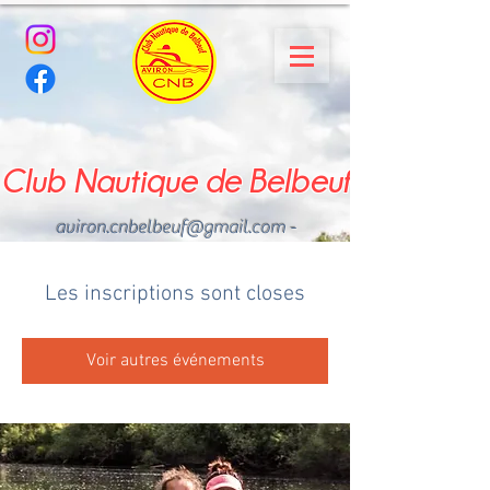
Club Nautique de Belbeuf
aviron.cnbelbeuf@gmail.com
-
02.35.02.03.33 - 06.22.49
.43.49
Les inscriptions sont closes
Voir autres événements