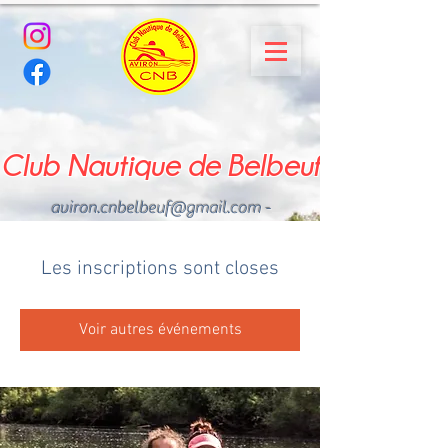
Club Nautique de Belbeuf
aviron.cnbelbeuf@gmail.com
-
02.35.02.03.33 - 06.22.49
.43.49
Les inscriptions sont closes
Voir autres événements