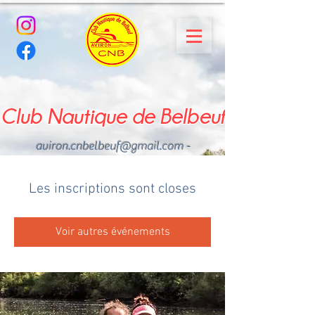
Club Nautique de Belbeuf
aviron.cnbelbeuf@gmail.com
-
02.35.02.03.33 - 06.22.49
.43.49
Les inscriptions sont closes
Voir autres événements