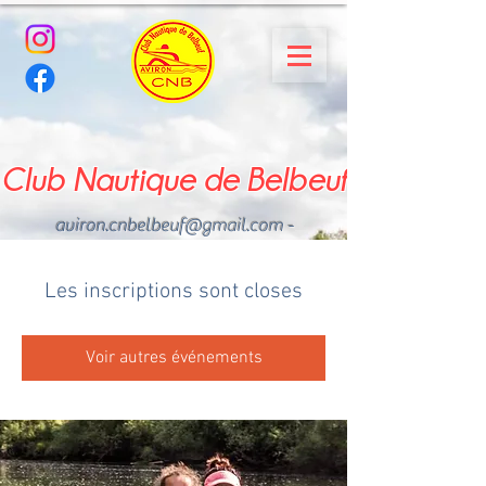
Club Nautique de Belbeuf
aviron.cnbelbeuf@gmail.com
-
02.35.02.03.33 - 06.22.49
.43.49
Les inscriptions sont closes
Voir autres événements